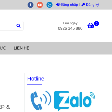
Đăng nhập
Đăng ký
Gọi ngay
0
0926 345 886
TỨC
LIÊN HỆ
Hotline
ỆP &