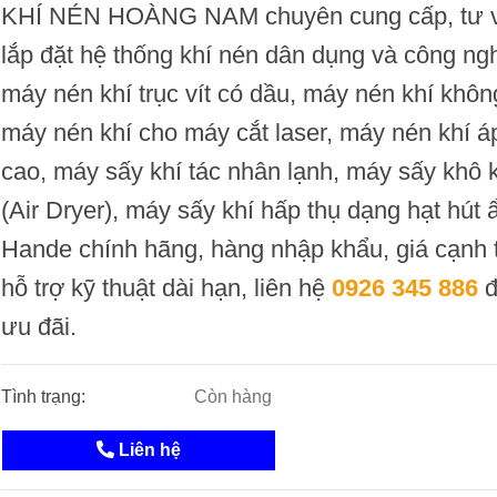
KHÍ NÉN HOÀNG NAM chuyên cung cấp, tư 
lắp đặt hệ thống khí nén
dân dụng và công ngh
máy nén khí trục vít có dầu
,
máy nén khí khôn
máy nén khí cho máy cắt laser
,
máy nén khí á
cao
,
máy sấy khí tác nhân lạnh
,
máy sấy khô 
(
Air Dryer
),
máy sấy khí hấp thụ
dạng hạt hút
Hande chính hãng, hàng nhập khẩu, giá cạnh 
hỗ trợ kỹ thuật dài hạn, liên hệ
0926 345 886
đ
ưu đãi.
Tình trạng:
Còn hàng
Liên hệ