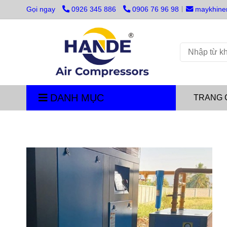
Gọi ngay
0926 345 886
0906 76 96 98
maykhine
DANH MỤC
TRANG 
Trang chủ
/
MÁY SẤY KHÍ
/
Máy Sấy Khí HANDE H