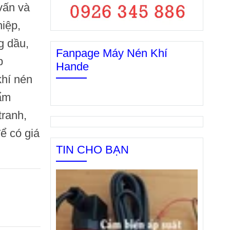
vấn và
iệp,
g dầu
,
Fanpage Máy Nén Khí
p
Hande
khí nén
 ẩm
tranh,
ể có giá
TIN CHO BẠN