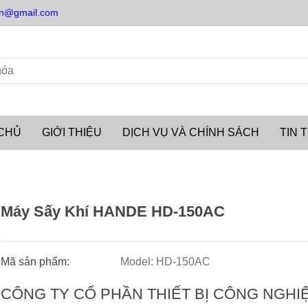
n@gmail.com
CHỦ
GIỚI THIỆU
DỊCH VỤ VÀ CHÍNH SÁCH
TIN 
D-150AC
Máy Sấy Khí HANDE HD-150AC
Mã sản phẩm:
Model: HD-150AC
CÔNG TY CỔ PHẦN THIẾT BỊ CÔNG NGHI