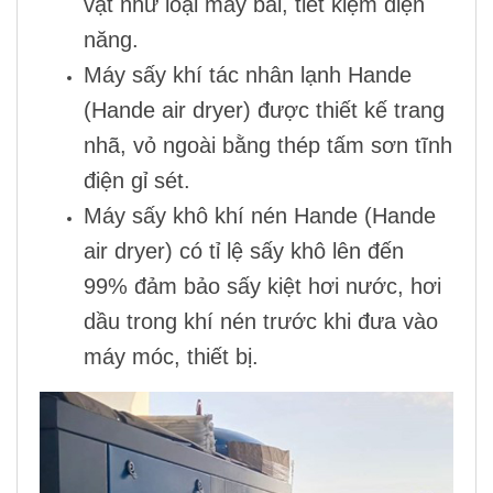
vặt như loại máy bãi, tiết kiệm điện
năng.
Máy sấy khí tác nhân lạnh
Hande
(
Hande air dryer
) được thiết kế trang
nhã, vỏ ngoài bằng thép tấm sơn tĩnh
điện gỉ sét.
Máy sấy khô khí nén
Hande (
Hande
air dryer
) có tỉ lệ sấy khô lên đến
99% đảm bảo sấy kiệt hơi nước, hơi
dầu trong khí nén trước khi đưa vào
máy móc, thiết bị.