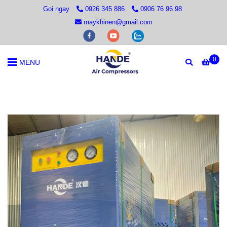
Gọi ngay
0926 345 886
0906 76 96 98
maykhinen@gmail.com
0
MENU
Trang chủ
/
MÁY SẤY KHÍ
/
Máy Sấy Khí HANDE 100AC