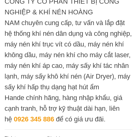
CÔNG TY CỔ PHẦN THIẾT BỊ CÔNG
NGHIỆP & KHÍ NÉN HOÀNG
NAM chuyên cung cấp, tư vấn và
lắp đặt
hệ thống khí nén
dân dụng và công nghiệp,
máy nén khí trục vít có dầu
,
máy nén khí
không dầu
,
máy nén khí cho máy cắt laser
,
máy nén khí áp cao
,
máy sấy khí tác nhân
lạnh
,
máy sấy khô khí nén
(
Air Dryer
),
máy
sấy khí hấp thụ
dạng hạt hút ẩm
Hande chính hãng, hàng nhập khẩu, giá
cạnh tranh, hỗ trợ kỹ thuật dài hạn, liên
hệ
0926 345 886
để có giá ưu đãi.