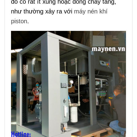
đó có rất ít xung hoặc dòng chảy tăng,
như
thường
xảy ra với
máy nén khí
piston
.