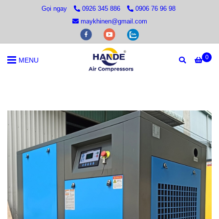
Gọi ngay
0926 345 886
0906 76 96 98
maykhinen@gmail.com
0
MENU
Trang chủ
/
MÁY NÉN KHÍ TRỤC VÍT
/
Máy Nén Khí Hande HD-