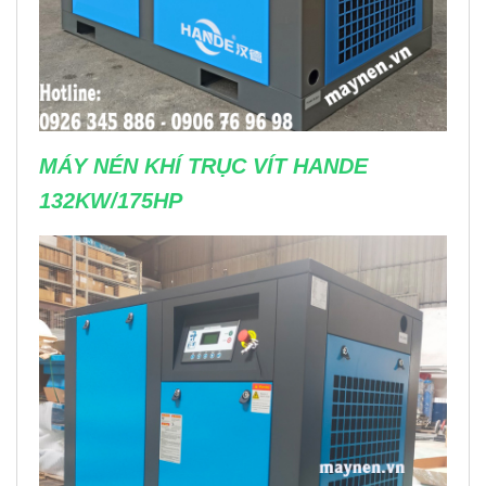
MÁY NÉN KHÍ TRỤC VÍT HANDE
132KW/175HP