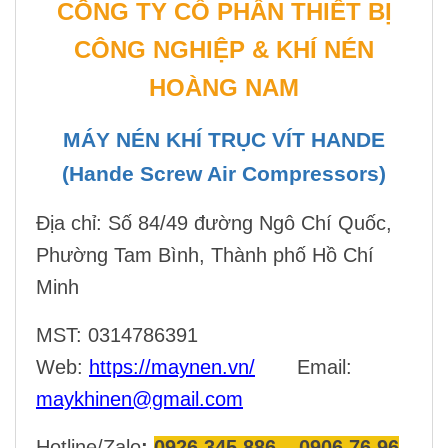
CÔNG TY CỔ PHẦN THIẾT BỊ
CÔNG NGHIỆP & KHÍ NÉN
HOÀNG NAM
MÁY NÉN KHÍ TRỤC VÍT HANDE
(Hande Screw Air Compressors)
Địa chỉ:
Số 84/49 đường Ngô Chí Quốc,
Phường Tam Bình, Thành phố Hồ Chí
Minh
MST: 0314786391
Web:
https://maynen.vn/
Email:
maykhinen@gmail.com
Hotline/Zalo
:
0926 345 886 – 0906 76 96