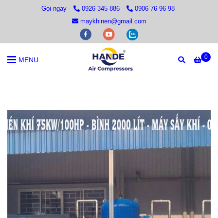
Gọi ngay
0926 345 886
0906 76 96 98
maykhinen@gmail.com
0
MENU
Trang chủ
/
MÁY NÉN KHÍ BIẾN TẦN
/
Máy Nén Khí Biến Tần 