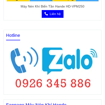
Máy Nén Khí Biến Tần Hande HD-VPM250
Liên hệ
Hotline
Fanpage Máy Nén Khí Hande