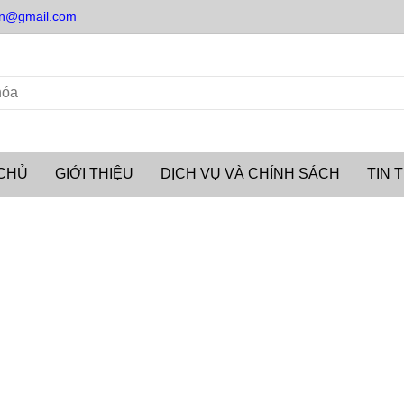
n@gmail.com
CHỦ
GIỚI THIỆU
DỊCH VỤ VÀ CHÍNH SÁCH
TIN 
a máy nén khí với nhiều ưu đãi.