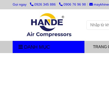
Gọi ngay
0926 345 886
0906 76 96 98
maykhine
DANH MỤC
TRANG 
Trang chủ
/
Liên hệ hotline / Zalo 0926 345 886 để mu