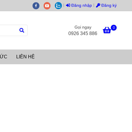
Đăng nhập
Đăng ký
Gọi ngay
0
0926 345 886
TỨC
LIÊN HỆ