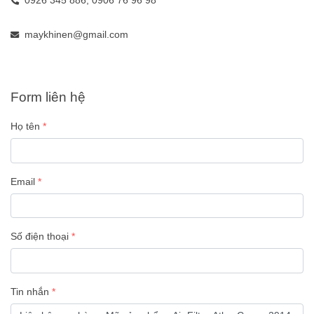
0926 345 886,
0906 76 96 98
maykhinen@gmail.com
Form liên hệ
Họ tên
Email
Số điện thoại
Tin nhắn