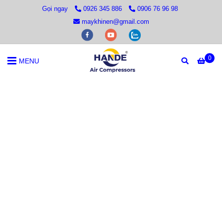
Gọi ngay
0926 345 886
0906 76 96 98
maykhinen@gmail.com
0
MENU
Trang chủ
/
Liên hệ hotline / Zalo 0926 345 886 để mua máy nén k